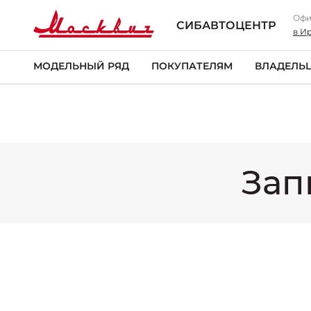
ym(95159797,'reachGoal','trade-in-smartpoint')
Офи
СИБАВТОЦЕНТР
в И
МОДЕЛЬНЫЙ РЯД
ПОКУПАТЕЛЯМ
ВЛАДЕЛЬ
Зап