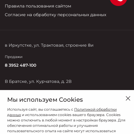
Правила пользования сайтом
Согласие на обработку персональных данных
в Иркутстке, ул. Трактовая, строение 8и
Продажи
8 3952 487-100
В Братске, ул. Курчатова, д. 2В
Продажи
Мы используем Cookies
8 3953 350-700
Используя сайт, вы соглашаетесь с
Политикой обработки
данных
и использованием cookies вашего браузера. Cookies
можно отключить в любой момент в настройках браузера. Для
обеспечения оптимальной работы и улучшения
пользовательского опыта на сайте могут использоваться