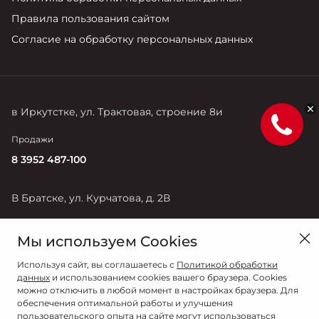
Правила пользования сайтом
Согласие на обработку персональных данных
в Иркутстке, ул. Трактовая, строение 8и
Продажи
8 3952 487-100
В Братске, ул. Курчатова, д. 2В
Продажи
Мы используем Cookies
8 3953 350-700
Используя сайт, вы соглашаетесь с
Политикой обработки
данных
и использованием cookies вашего браузера. Cookies
можно отключить в любой момент в настройках браузера. Для
обеспечения оптимальной работы и улучшения
пользовательского опыта на сайте могут использоваться