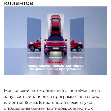
клиентов
Москвич 6
Политика использования файлов cookie
Яркий динамичный седан
от 2 237 000 ₽*
НОВОСТИ
Кредитные программы
Моторное масло
СЕРВИСНЫЕ АКЦИИ
КОНТАКТЫ
Спецпредложения
Москвич 3 с ручным
управлением (РУ)
Кроссовер, создающий равные
АКСЕССУАРЫ
возможности
Калькулятор трейд-ин
от 2 069 000 ₽*
Страховые программы
Москвич 8
Практичный семиместный
кроссовер
от 3 125 000 ₽*
Московский автомобильный завод «Москвич»
запускает финансовые программы для своих
клиентов 15 мая. В настоящий момент уже
определены банки-партнеры, совместно с