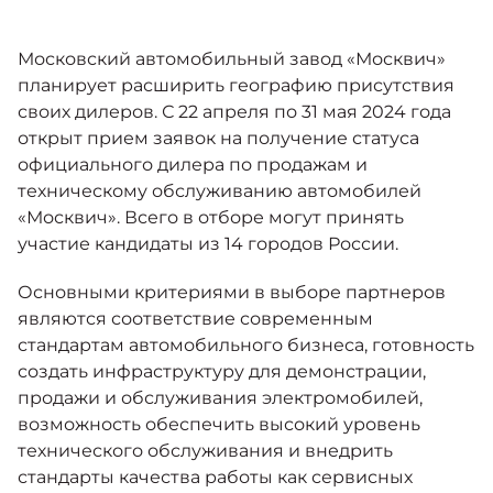
Москвич 6
Политика использования файлов cookie
Яркий динамичный седан
от 2 237 000 ₽*
Московский автомобильный завод «Москвич»
НОВОСТИ
Кредитные программы
Моторное масло
планирует расширить географию присутствия
своих дилеров. С 22 апреля по 31 мая 2024 года
открыт прием заявок на получение статуса
СЕРВИСНЫЕ АКЦИИ
КОНТАКТЫ
Спецпредложения
официального дилера по продажам и
Москвич 3 с ручным
управлением (РУ)
техническому обслуживанию автомобилей
Кроссовер, создающий равные
АКСЕССУАРЫ
«Москвич». Всего в отборе могут принять
возможности
Калькулятор трейд-ин
участие кандидаты из 14 городов России.
от 2 069 000 ₽*
Основными критериями в выборе партнеров
Страховые программы
являются соответствие современным
Москвич 8
Практичный семиместный
стандартам автомобильного бизнеса, готовность
кроссовер
создать инфраструктуру для демонстрации,
от 3 125 000 ₽*
продажи и обслуживания электромобилей,
возможность обеспечить высокий уровень
технического обслуживания и внедрить
стандарты качества работы как сервисных