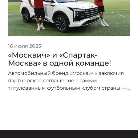
16 июля 2025
«Москвич» и «Спартак-
Москва» в одной команде!
Автомобильный бренд «Москвич» заключил
партнерское соглашение с самым
титулованным футбольным клубом страны —
«Спартак-Москва». В сезоне 2025/26 логотип
«Москвича» украсит форму игроков красно-
белых, символизируя союз двух легендарных
брендов, чья история неразрывно связана со
столицей.