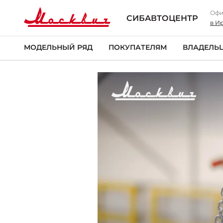
ym(95159797,'reachGoal','trade-in-smartpoint')
Офи
СИБАВТОЦЕНТР
в И
МОДЕЛЬНЫЙ РЯД
ПОКУПАТЕЛЯМ
ВЛАДЕЛЬ