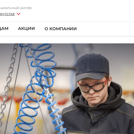
циальный дилер
ркутстке
ЦАМ
АКЦИИ
О КОМПАНИИ