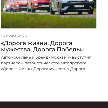
16 июля 2025
2
«Дорога жизни. Дорога
«
мужества. Дорога Победы»
п
о
Автомобильный бренд «Москвич» выступил
А
партнером патриотического автопробега
п
«Дорога жизни. Дорога мужества. Дорога
о
Победы», организованного под эгидой
пр
Министерства транспорта Российской
–
Федерации и приуроченного к торжествам по
случаю 80-летия Великой Победы.